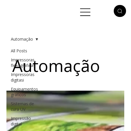
Automação
All Posts
Automação
Impressoras
flexográficas
Impressoras
digitasi
Equipamentos
gráficos
Sistemas de
cura UV
Impressão
digital